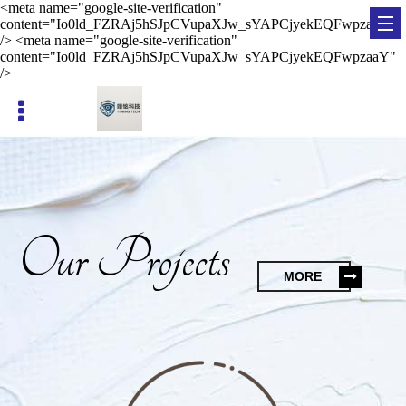
<meta name="google-site-verification"
content="Io0ld_FZRAj5hSJpCVupaXJw_sYAPCjyekEQFwpzaaY"
/> <meta name="google-site-verification"
content="Io0ld_FZRAj5hSJpCVupaXJw_sYAPCjyekEQFwpzaaY"
/>
台南貨運《搬家送紙箱》免費到府估價
Our Projects
MORE